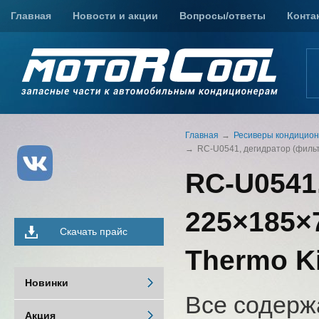
Главная
Новости и акции
Вопросы/ответы
Конта
Главная
Ресиверы кондицио
RC-U0541, дегидратор (фильтр
RC-U0541
225×185×7
Скачать прайс
Thermo K
Новинки
Все содерж
Акция