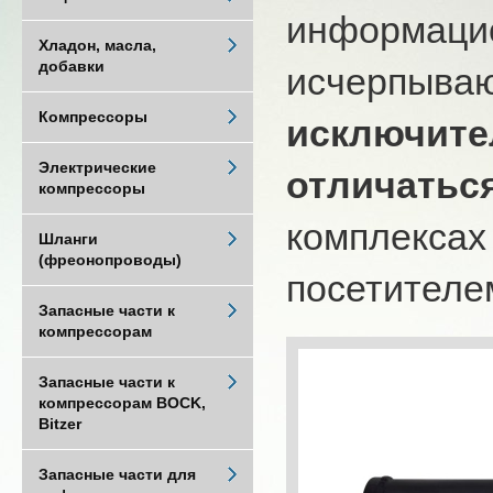
информацио
Хладон, масла,
добавки
исчерпыва
Компрессоры
исключите
Электрические
отличатьс
компрессоры
комплексах
Шланги
(фреонопроводы)
посетителем
Запасные части к
компрессорам
Запасные части к
компрессорам BOCK,
Bitzer
Запасные части для