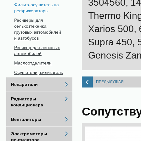
3504560, 1
Фильтр-осушитель на
рефрижераторы
Thermo King
Ресиверы для
Xarios 500,
сельхозтехники,
грузовых автомобилей
и автобусов
Supra 450, 
Ресивер для легковых
Genesis Zan
автомобилей
Маслоотделители
Осушители, силикагель
ПРЕДЫДУЩАЯ
Испарители
Радиаторы
кондиционера
Сопутств
Вентиляторы
Электромоторы
вентилятора