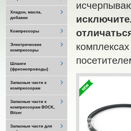
исчерпыва
Хладон, масла,
исключите
добавки
отличатьс
Компрессоры
комплексах
Электрические
компрессоры
посетителем
Шланги
(фреонопроводы)
Запасные части к
компрессорам
Запасные части к
компрессорам BOCK,
Bitzer
Запасные части для