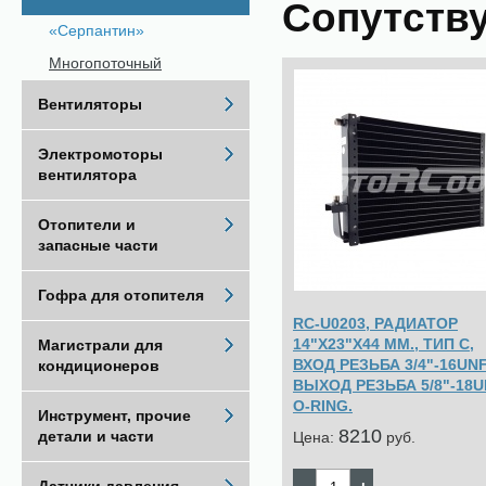
Сопутств
«Серпантин»
Многопоточный
Вентиляторы
Электромоторы
вентилятора
Отопители и
запасные части
Гофра для отопителя
RC-U0203, РАДИАТОР
14"Х23"Х44 ММ., ТИП С,
Магистрали для
ВХОД РЕЗЬБА 3/4"-16UNF
кондиционеров
ВЫХОД РЕЗЬБА 5/8"-18U
O-RING.
Инструмент, прочие
8210
детали и части
Цена:
pуб.