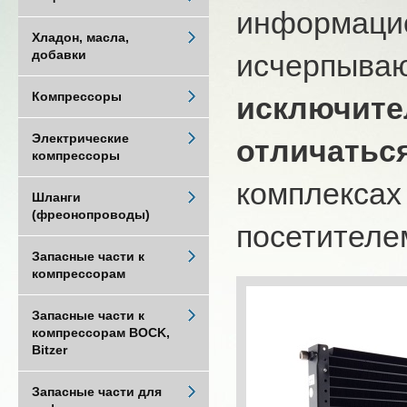
информацио
Хладон, масла,
добавки
исчерпыва
Компрессоры
исключите
Электрические
отличатьс
компрессоры
комплексах
Шланги
(фреонопроводы)
посетителем
Запасные части к
компрессорам
Запасные части к
компрессорам BOCK,
Bitzer
Запасные части для