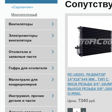
Сопутств
«Серпантин»
Многопоточный
Вентиляторы
Электромоторы
вентилятора
Отопители и
запасные части
Гофра для отопителя
RC-U0201, РАДИАТОР
14"Х18"Х44 ММ., ТИП С,
Магистрали для
ВХОД РЕЗЬБА 3/4"-16UNF
кондиционеров
ВЫХОД РЕЗЬБА 5/8"-18U
O-RING.
Инструмент, прочие
7340
детали и части
Цена:
pуб.