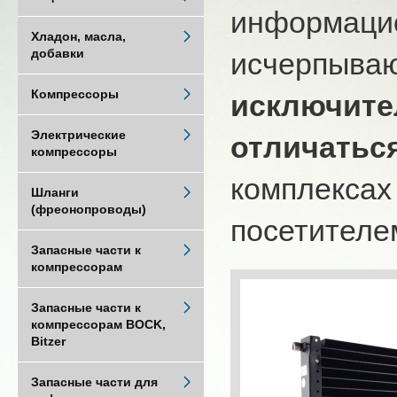
информацио
Хладон, масла,
добавки
исчерпыва
Компрессоры
исключите
Электрические
отличатьс
компрессоры
комплексах
Шланги
(фреонопроводы)
посетителем
Запасные части к
компрессорам
Запасные части к
компрессорам BOCK,
Bitzer
Запасные части для