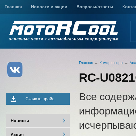
Главная
Новости и акции
Вопросы/ответы
Конта
Главная
Компрессоры
Ана
RC-U08210
Все содерж
Скачать прайс
информацио
Новинки
исчерпыва
Акция