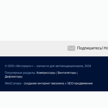
Подпишитесь! Но
©
ООО «Моторкул»» – запчасти для автокондиционеров, 2026
Популярные разделы:
Компрессоры
|
Вентиляторы
|
Дефлекторы
WebCanape -
создание интернет магазина
и
SEO-продвижение