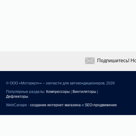
Подпишитесь! Но
©
ООО «Моторкул»» – запчасти для автокондиционеров, 2026
Популярные разделы:
Компрессоры
|
Вентиляторы
|
Дефлекторы
WebCanape -
создание интернет магазина
и
SEO-продвижение