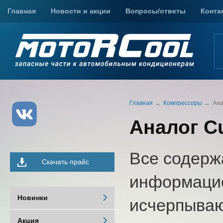
Главная
Новости и акции
Вопросы/ответы
Конта
Главная
Компрессоры
Ана
Аналог C
Все содерж
Скачать прайс
информацио
Новинки
исчерпыва
Акция