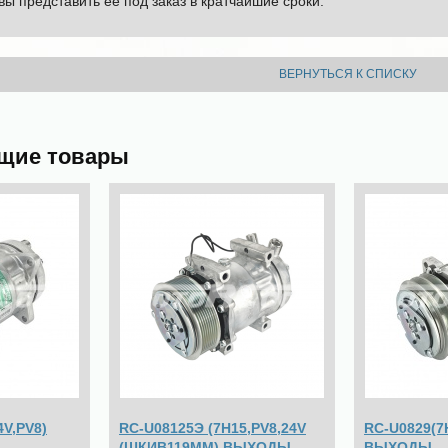
вы представить ее под заказ в кратчайшие сроки.
ВЕРНУТЬСЯ К СПИСКУ
щие товары
4V,PV8)
RC-U08125Э (7Н15,PV8,24V
RC-U0829(7
(ШКИВ119ММ) ВЫХОДЫ
ВЫХОДЫ