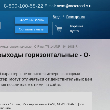
8-800-100-58-22
8-800-100-58-22
E-mail:
E-mail:
msm@motorcool-s.ru
msm@motorcool-s.ru
Вход
/
Регистрация
Обратный звонок
Корзина
Оставить заявку
пуста
оды горизонтальные - O-Ring. 7/8-14UNF - 3/4-16UNF.
выходы горизонтальные - O-
 характер и не являются исчерпывающими.
ер, могут отличаться от действительных цен
ия посетителем с ними на сайте.
 (шкив 125 мм). Универсальный- CASE, NEW HOLAND, John
ляющие.