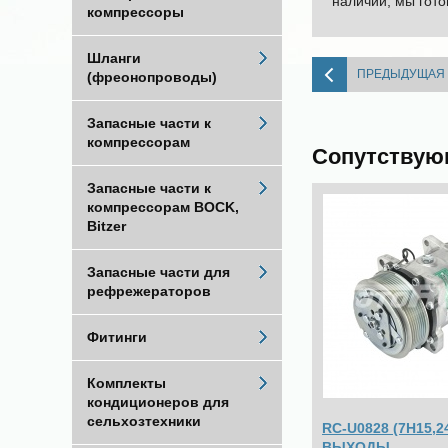
наличии, мы гото
компрессоры
Шланги
ПРЕДЫДУЩАЯ
(фреонопроводы)
Запасные части к
компрессорам
Сопутствую
Запасные части к
компрессорам BOCK,
Bitzer
Запасные части для
рефрежераторов
Фитинги
Комплекты
кондиционеров для
сельхозтехники
RC-U0828 (7H15,2
ВЫХОДЫ