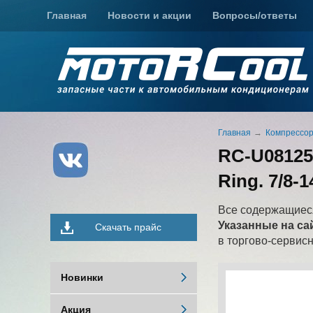
Главная
Новости и акции
Вопросы/ответы
Главная
Компрессо
RC-U08125
Ring. 7/8-
Все содержащиеся
Указанные на са
Скачать прайс
в торгово-сервис
Новинки
Акция