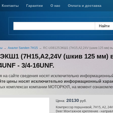
Контакты
Гарантии
О нас
Оплата и доставка
ры
Аналог Sanden 7H15
RC-U08125ЭКШ1 (7Н15,A2,24V (шкив 125 мм) вых
ЭКШ1 (7Н15,A2,24V (шкив 125 мм) 
14UNF - 3/4-16UNF.
 на сайте сведения носят исключительно информационный
йте цены носят исключительно информационный характ
ных комплексах компании МОТОРКУЛ, на момент ознакомлен
20130
Цена:
pуб.
Компрессор поршневой, 7Н15, A2, 24V
Deer Монтажное крепление - направ