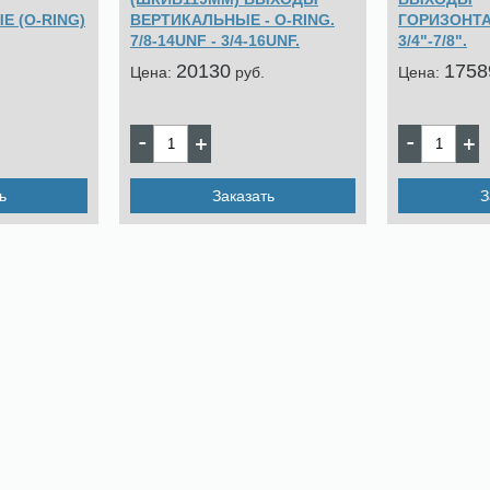
 (O-RING)
ВЕРТИКАЛЬНЫЕ - O-RING.
ГОРИЗОНТА
7/8-14UNF - 3/4-16UNF.
3/4"-7/8".
20130
1758
Цена:
pуб.
Цена:
ь
Заказать
З