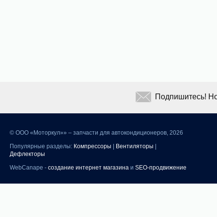
Подпишитесь! Но
©
ООО «Моторкул»» – запчасти для автокондиционеров, 2026
Популярные разделы:
Компрессоры
|
Вентиляторы
|
Дефлекторы
WebCanape -
создание интернет магазина
и
SEO-продвижение