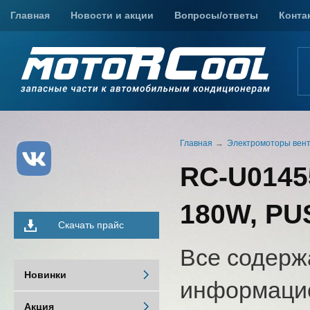
Главная
Новости и акции
Вопросы/ответы
Конта
Главная
Электромоторы вен
RC-U01455
180W, PUS
Скачать прайс
Все содерж
Новинки
информацио
Акция