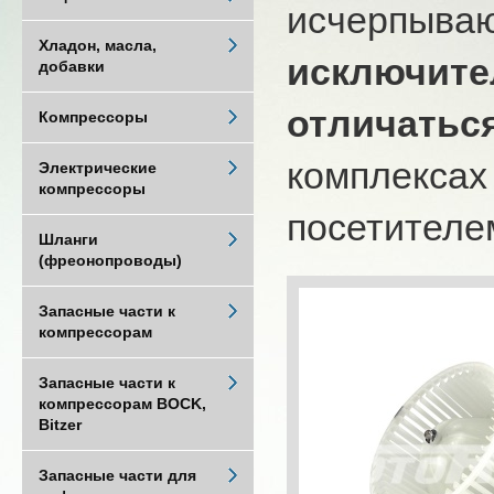
исчерпыва
Хладон, масла,
исключите
добавки
отличатьс
Компрессоры
комплексах
Электрические
компрессоры
посетителем
Шланги
(фреонопроводы)
Запасные части к
компрессорам
Запасные части к
компрессорам BOCK,
Bitzer
Запасные части для