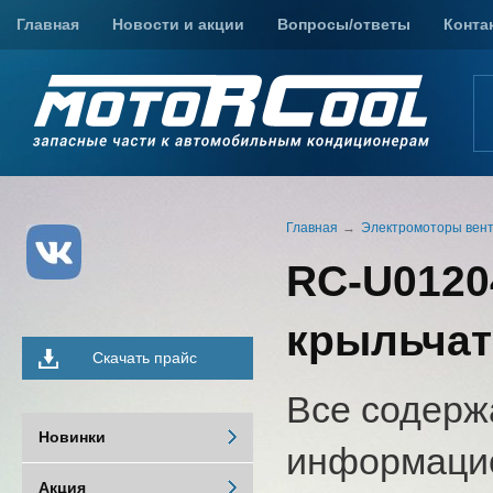
Главная
Новости и акции
Вопросы/ответы
Конта
Главная
Электромоторы вен
RC-U0120
крыльчат
Скачать прайс
Все содерж
Новинки
информацио
Акция