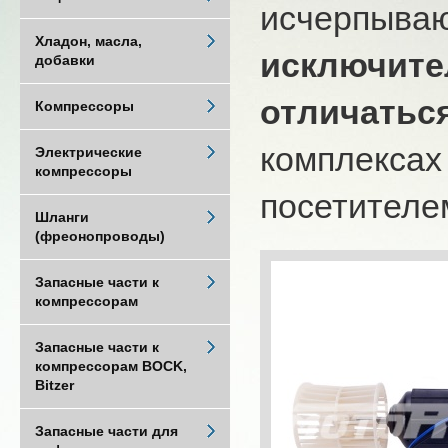
исчерпыва
Хладон, масла,
исключите
добавки
отличатьс
Компрессоры
комплексах
Электрические
компрессоры
посетителем
Шланги
(фреонопроводы)
Запасные части к
компрессорам
Запасные части к
компрессорам BOCK,
Bitzer
Запасные части для