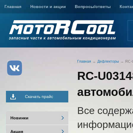
Главная
Новости и акции
Вопросы/ответы
Конта
Главная
Дефлекторы
RC-U
RC-U0314
автомоби
Скачать прайс
Все содерж
Новинки
информацио
Акция