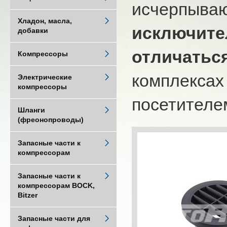
исчерпыва
Хладон, масла,
исключите
добавки
отличатьс
Компрессоры
комплексах
Электрические
компрессоры
посетителем
Шланги
(фреонопроводы)
Запасные части к
компрессорам
Запасные части к
компрессорам BOCK,
Bitzer
Запасные части для