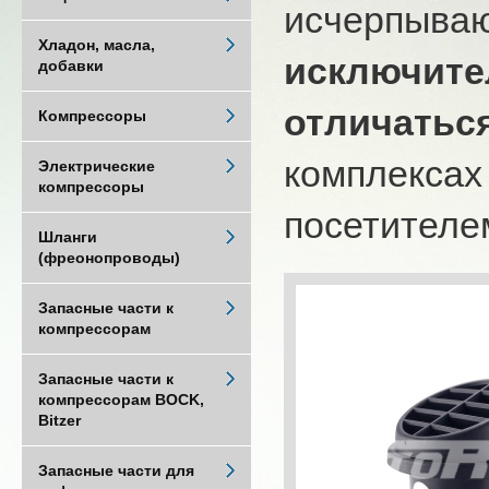
исчерпыва
Хладон, масла,
исключите
добавки
отличатьс
Компрессоры
комплексах
Электрические
компрессоры
посетителем
Шланги
(фреонопроводы)
Запасные части к
компрессорам
Запасные части к
компрессорам BOCK,
Bitzer
Запасные части для