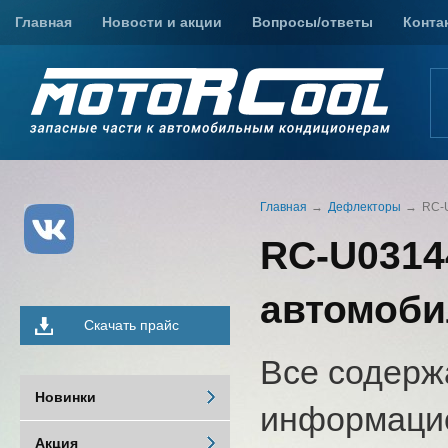
Главная
Новости и акции
Вопросы/ответы
Конта
Главная
Дефлекторы
RC-U
RC-U0314
автомоби
Скачать прайс
Все содерж
Новинки
информацио
Акция