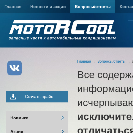
Главная
Новости и акции
Вопросы/ответы
Конта
Главная
Вопросы/ответы
Все содерж
информацио
Скачать прайс
исчерпыва
исключите
Новинки
отличатьс
Акция