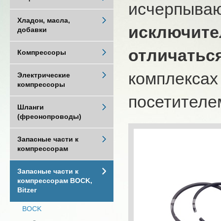
исчерпыва
Хладон, масла,
исключите
добавки
отличатьс
Компрессоры
комплексах
Электрические
компрессоры
посетителем
Шланги
(фреонопроводы)
Запасные части к
компрессорам
Запасные части к
компрессорам BOCK,
Bitzer
BOCK