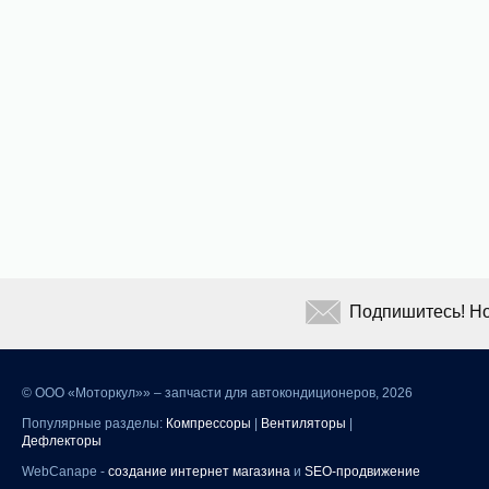
Подпишитесь! Но
©
ООО «Моторкул»» – запчасти для автокондиционеров, 2026
Популярные разделы:
Компрессоры
|
Вентиляторы
|
Дефлекторы
WebCanape -
создание интернет магазина
и
SEO-продвижение