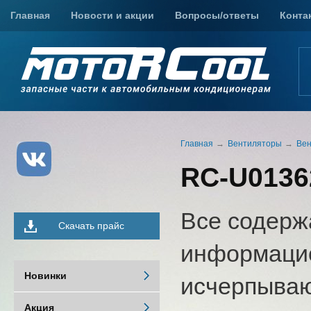
Главная
Новости и акции
Вопросы/ответы
Конта
Главная
Вентиляторы
Вен
RC-U01362
Все содерж
Скачать прайс
информацио
Новинки
исчерпыва
Акция