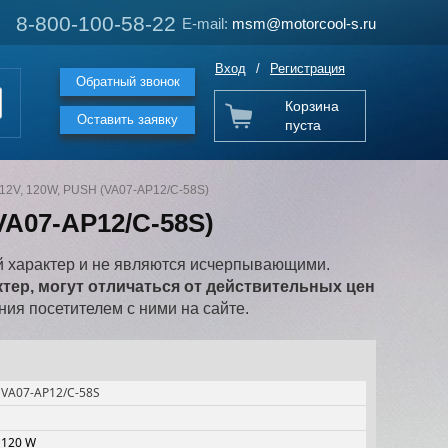
8-800-100-58-22
8-800-100-58-22
E-mail:
E-mail:
msm@motorcool-s.ru
msm@motorcool-s.ru
Вход
/
Регистрация
Обратный звонок
Корзина
Оставить заявку
пуста
 12V, 120W, PUSH (VA07-AP12/C-58S)
VA07-AP12/C-58S)
 характер и не являются исчерпывающими.
ер, могут отличаться от действительных цен
ия посетителем с ними на сайте.
VA07-AP12/C-58S
120 W