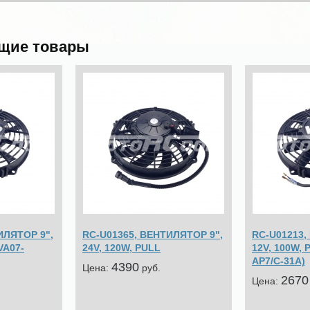
щие товары
ИЛЯТОР 9",
RC-U01365, ВЕНТИЛЯТОР 9",
RC-U01213,
VA07-
24V, 120W, PULL
12V, 100W, 
AP7/C-31A)
4390
Цена:
pуб.
2670
Цена: