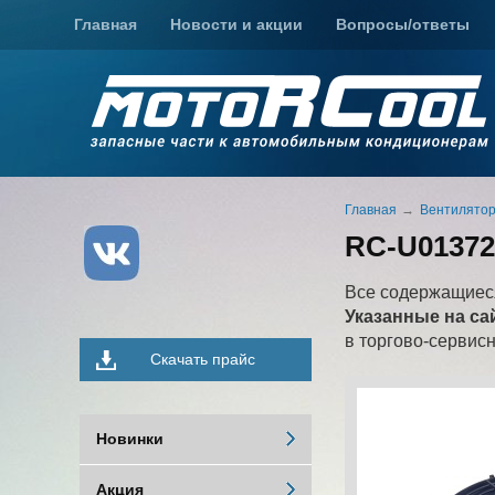
Главная
Новости и акции
Вопросы/ответы
Главная
Вентилято
RC-U01372,
Все содержащиеся
Указанные на са
в торгово-сервис
Скачать прайс
Новинки
Акция