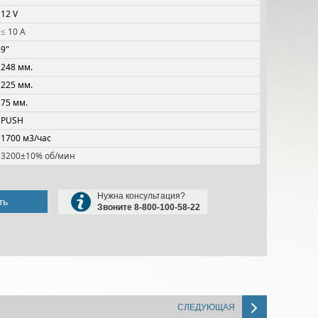
12 V
≤ 10 A
9"
248 мм.
225 мм.
75 мм.
PUSH
1700 м3/час
3200±10% об/мин
Нужна консультация?
ть
Звоните 8-800-100-58-22
СЛЕДУЮЩАЯ