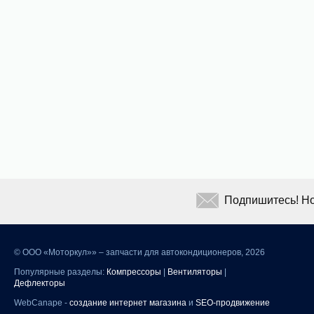
Подпишитесь! Но
©
ООО «Моторкул»» – запчасти для автокондиционеров, 2026
Популярные разделы:
Компрессоры
|
Вентиляторы
|
Дефлекторы
WebCanape -
создание интернет магазина
и
SEO-продвижение