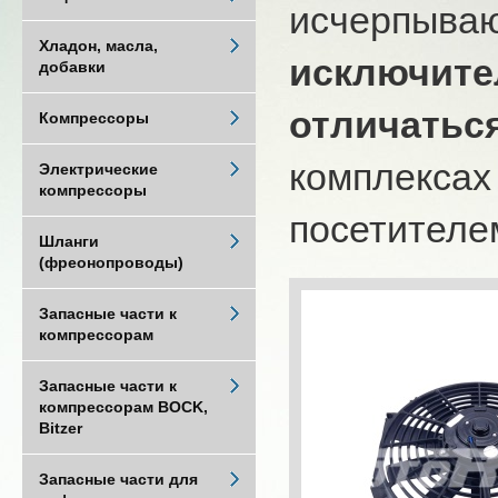
исчерпыва
Хладон, масла,
исключите
добавки
отличатьс
Компрессоры
комплексах
Электрические
компрессоры
посетителем
Шланги
(фреонопроводы)
Запасные части к
компрессорам
Запасные части к
компрессорам BOCK,
Bitzer
Запасные части для