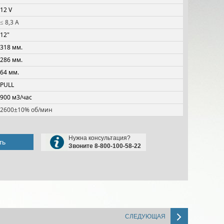
12 V
≤ 8,3 A
12"
318 мм.
286 мм.
64 мм.
PULL
900 м3/час
2600±10% об/мин
Нужна консультация?
ть
Звоните 8-800-100-58-22
СЛЕДУЮЩАЯ