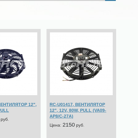
ВЕНТИЛЯТОР 12",
RC-U01417, ВЕНТИЛЯТОР
PULL
12", 12V, 80W, PULL (VA09-
AP8/C-27A)
pуб.
2150
Цена:
pуб.