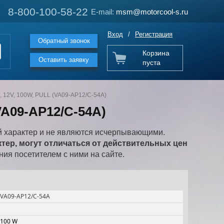
8-800-100-58-22
8-800-100-58-22
E-mail:
E-mail:
msm@motorcool-s.ru
msm@motorcool-s.ru
Вход
/
Регистрация
Обратный звонок
Корзина
Оставить заявку
пуста
, 12V, 100W, PULL (VA09-AP12/C-54A)
VA09-AP12/C-54A)
 характер и не являются исчерпывающими.
ер, могут отличаться от действительных цен
ия посетителем с ними на сайте.
VA09-AP12/C-54A
100 W