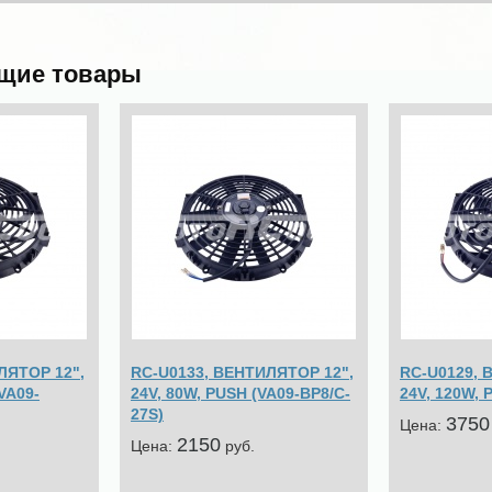
щие товары
ЛЯТОР 12",
RC-U0133, ВЕНТИЛЯТОР 12",
RC-U0129, 
VA09-
24V, 80W, PUSH (VA09-BP8/C-
24V, 120W, 
27S)
3750
Цена:
2150
Цена:
pуб.