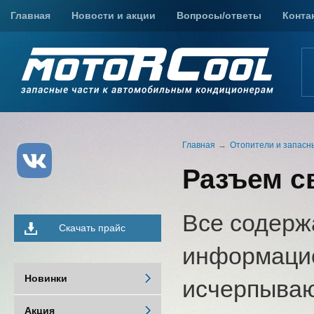
Главная
Новости и акции
Вопросы/ответы
Конта
Главная
Отопители и запасн
Разъем с
Все содерж
Скачать прайс
информацио
Новинки
исчерпыва
Акция