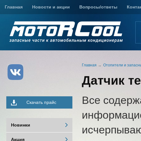
Главная
Новости и акции
Вопросы/ответы
Конта
Главная
Отопители и запасн
Датчик т
Все содерж
Скачать прайс
информацио
Новинки
исчерпыва
Акция