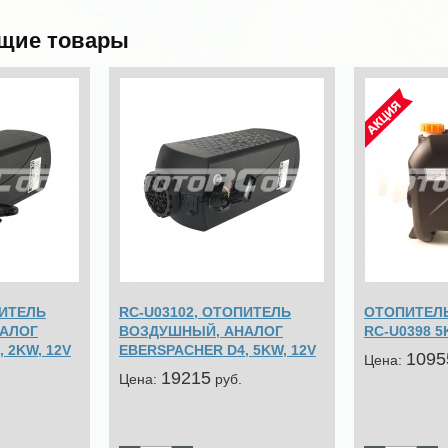
щие товары
ПИТЕЛЬ
RC-U03102, ОТОПИТЕЛЬ
ОТОПИТЕЛ
АЛОГ
ВОЗДУШНЫЙ, АНАЛОГ
RC-U0398 5K
 2KW, 12V
EBERSPACHER D4, 5KW, 12V
1095
Цена:
19215
Цена:
pуб.