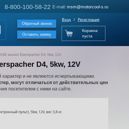
8-800-100-58-22
8-800-100-58-22
E-mail:
E-mail:
msm@motorcool-s.ru
msm@motorcool-s.ru
Вход
/
Регистрация
Обратный звонок
Корзина
Оставить заявку
пуста
4E аналог Eberspacher D4, 5kw, 12V
spacher D4, 5kw, 12V
 характер и не являются исчерпывающими.
ер, могут отличаться от действительных цен
ия посетителем с ними на сайте.
ронный пульт), 5kw, 12V, вес 3,8 кг.