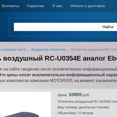
Контакты
Гарантии
О нас
Оплата и доставка
и запасные части
Воздушные отопители
Отопитель воздушный RC-U035
 воздушный RC-U0354E аналог Eber
 на сайте сведения носят исключительно информационный
йте цены носят исключительно информационный характ
ных комплексах компании МОТОРКУЛ, на момент ознакомлен
10955
Цена:
pуб.
Отопитель воздушный RC-U0354E (элект
Вид топлива: дизельное топливо.
Объем бака: 10 литров.