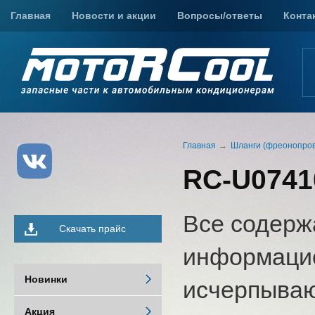
Главная
Новости и акции
Вопросы/ответы
Конта
Главная
Шланги (фреонопро
RC-U0741
Все содерж
Скачать прайс
информацио
Новинки
исчерпыва
Акция