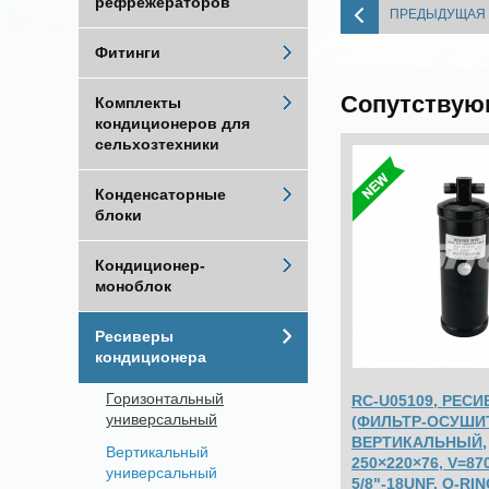
рефрежераторов
ПРЕДЫДУЩАЯ
Фитинги
Сопутствую
Комплекты
кондиционеров для
сельхозтехники
Конденсаторные
блоки
Кондиционер-
моноблок
Ресиверы
кондиционера
Горизонтальный
RC-U05109, РЕСИ
универсальный
(ФИЛЬТР-ОСУШИТ
ВЕРТИКАЛЬНЫЙ,
Вертикальный
250×220×76, V=87
универсальный
5/8"-18UNF, O-RI