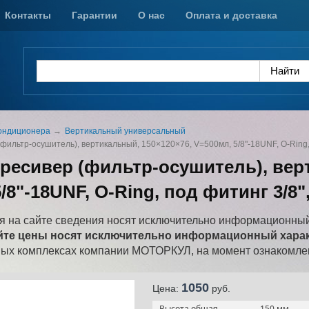
Контакты
Гарантии
О нас
Оплата и доставка
ондиционера
Вертикальный универсальный
фильтр-осушитель), вертикальный, 150×120×76, V=500мл, 5/8"-18UNF, O-Ring,
 ресивер (фильтр-осушитель), вер
/8"-18UNF, O-Ring, под фитинг 3/8"
 на сайте сведения носят исключительно информационный
йте цены носят исключительно информационный характ
ных комплексах компании МОТОРКУЛ, на момент ознакомлен
1050
Цена:
pуб.
Высота общая
150 мм.