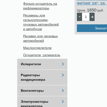
ФИТИНГ 3/8", G6,
Фильтр-осушитель на
рефрижераторы
1650
Цена:
pуб.
Ресиверы для
сельхозтехники,
грузовых автомобилей
Заказат
и автобусов
Ресивер для легковых
автомобилей
Маслоотделители
Осушители, силикагель
Испарители
Радиаторы
кондиционера
Вентиляторы
Электромоторы
вентилятора