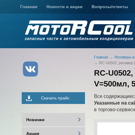
Главная
Новости и акции
Вопросы/ответы
Главная
Ресиверы к
RC-U0502, ресивер (
RC-U0502,
V=500мл, 5
Все содержащиеся
Скачать прайс
Указанные на са
в торгово-сервис
Новинки
Акция