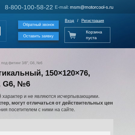
8-800-100-58-22
8-800-100-58-22
E-mail:
E-mail:
msm@motorcool-s.ru
msm@motorcool-s.ru
Вход
/
Регистрация
Обратный звонок
Корзина
Оставить заявку
пуста
 под фитинг 3/8", G6, №6
тикальный, 150×120×76,
, G6, №6
 характер и не являются исчерпывающими.
ер, могут отличаться от действительных цен
ия посетителем с ними на сайте.