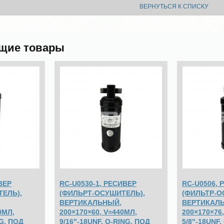
ВЕРНУТЬСЯ К СПИСКУ
щие товары
ВЕР
RC-U0530-1, РЕСИВЕР
RC-U0506, 
ЕЛЬ),
(ФИЛЬРТ-ОСУШИТЕЛЬ),
(ФИЛЬТР-О
ВЕРТИКАЛЬНЫЙ,
ВЕРТИКАЛ
0МЛ,
200×170×60, V=440МЛ,
200×170×76
NG, ПОД
9/16"-18UNF, O-RING, ПОД
5/8"-18UNF,