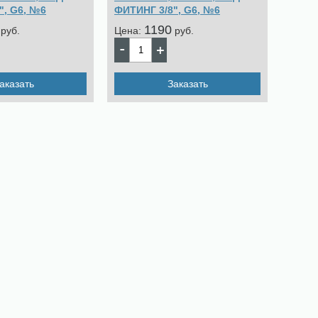
", G6, №6
ФИТИНГ 3/8", G6, №6
1190
pуб.
Цена:
pуб.
аказать
Заказать