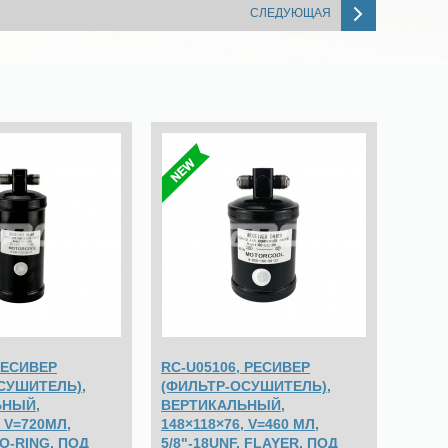
СЛЕДУЮЩАЯ
РЕСИВЕР
RC-U05106, РЕСИВЕР
СУШИТЕЛЬ),
(ФИЛЬТР-ОСУШИТЕЛЬ),
ЬНЫЙ,
ВЕРТИКАЛЬНЫЙ,
, V=720МЛ,
148×118×76, V=460 МЛ,
 O-RING, ПОД
5/8"-18UNF, FLAYER, ПОД