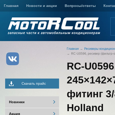
Главная
Новости и акции
Вопросы/ответы
Конта
Главная
Ресиверы кондицио
RC-U0596, ресивер (фильтр-ос
RC-U0596
245×142×7
Скачать прайс
фитинг 3/
Новинки
Holland
Акция