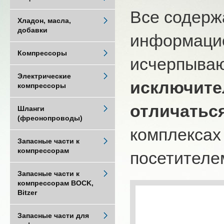
Все содерж
Хладон, масла,
добавки
информацио
Компрессоры
исчерпыва
Электрические
исключите
компрессоры
отличатьс
Шланги
(фреонопроводы)
комплексах
Запасные части к
компрессорам
посетителем
Запасные части к
компрессорам BOCK,
Bitzer
Запасные части для