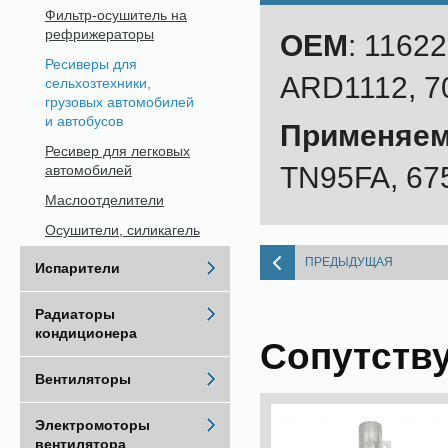
Фильтр-осушитель на
рефрижераторы
OEM
: 1162
Ресиверы для
ARD1112, 7
сельхозтехники,
грузовых автомобилей
и автобусов
Применяем
Ресивер для легковых
TN95FA, 67
автомобилей
Маслоотделители
Осушители, силикагель
ПРЕДЫДУЩАЯ
Испарители
Радиаторы
кондиционера
Сопутств
Вентиляторы
Электромоторы
вентилятора