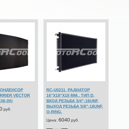
 КОНДЕНСОР
RC-U0211, РАДИАТОР
RRIER VECTOR
16"Х18"Х18 ММ., ТИП D,
538-00)
ВХОД РЕЗЬБА 3/4"-16UNF,
ВЫХОД РЕЗЬБА 5/8"-18UNF,
0
pуб.
O-RING.
6040
Цена:
pуб.