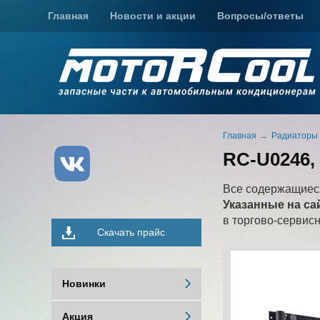
Главная
Новости и акции
Вопросы/ответы
Главная
Радиаторы
RC-U0246, 
Все содержащиеся
Указанные на са
в торгово-сервис
Скачать прайс
Новинки
Акция