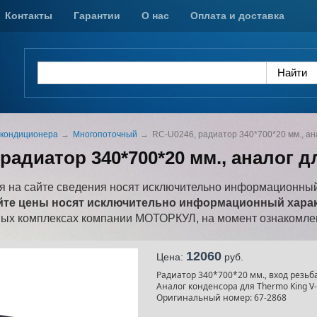
Контакты
Гарантии
О нас
Оплата и доставка
 кондиционера
Многопоточный
RC-U0246, радиатор 340*700*20 мм., ан
радиатор 340*700*20 мм., аналог д
 на сайте сведения носят исключительно информационный
йте цены носят исключительно информационный характ
ных комплексах компании МОТОРКУЛ, на момент ознакомлен
12060
Цена:
pуб.
Радиатор 340*700*20 мм., вход резьба
Аналог конденсора для Thermo King V-4
Оригинальный номер: 67-2868