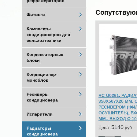
рефрежераторов
Сопутствую
Фитинги
Комплекты
кондиционеров для
сельхозтехники
Конденсаторные
блоки
Кондиционер-
моноблок
Ресиверы
RC-U0261, РАДИ
кондиционера
350Х507Х20 ММ. 
РЕСИВЕРОМ (ФИЛ
ОСУШИТЕЛЬ), ВХО
Испарители
ММ., ВЫХОД Ø 10
5140
Цена:
pуб.
Радиаторы
кондиционера