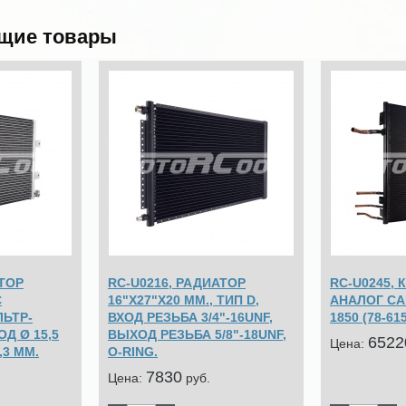
щие товары
АТОР
RC-U0216, РАДИАТОР
RC-U0245,
С
16"Х27"Х20 ММ., ТИП D,
АНАЛОГ CA
ЬТР-
ВХОД РЕЗЬБА 3/4"-16UNF,
1850 (78-61
Д Ø 15,5
ВЫХОД РЕЗЬБА 5/8"-18UNF,
6522
Цена:
,3 ММ.
O-RING.
7830
Цена:
pуб.