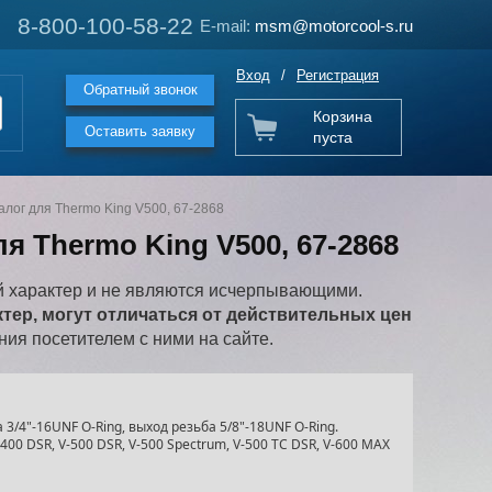
8-800-100-58-22
8-800-100-58-22
E-mail:
E-mail:
msm@motorcool-s.ru
msm@motorcool-s.ru
Вход
/
Регистрация
Обратный звонок
Корзина
Оставить заявку
пуста
алог для Thermo King V500, 67-2868
ля Thermo King V500, 67-2868
 характер и не являются исчерпывающими.
ер, могут отличаться от действительных цен
ия посетителем с ними на сайте.
 3/4"-16UNF O-Ring, выход резьба 5/8"-18UNF O-Ring.
00 DSR, V-500 DSR, V-500 Spectrum, V-500 TC DSR, V-600 MAX