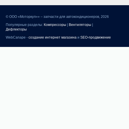
©
ООО «Моторкул»» – запчасти для автокондиционеров, 2026
Популярные разделы:
Компрессоры
|
Вентиляторы
|
Дефлекторы
WebCanape -
создание интернет магазина
и
SEO-продвижение