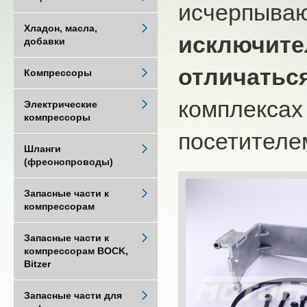
исчерпыва
Хладон, масла,
исключите
добавки
отличатьс
Компрессоры
комплексах
Электрические
компрессоры
посетителем
Шланги
(фреонопроводы)
Запасные части к
компрессорам
Запасные части к
компрессорам BOCK,
Bitzer
Запасные части для