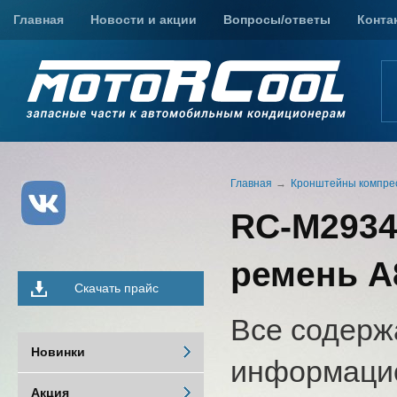
Главная
Новости и акции
Вопросы/ответы
Конта
Главная
Кронштейны компре
RC-M2934
ремень А
Скачать прайс
Все содерж
Новинки
информацио
Акция