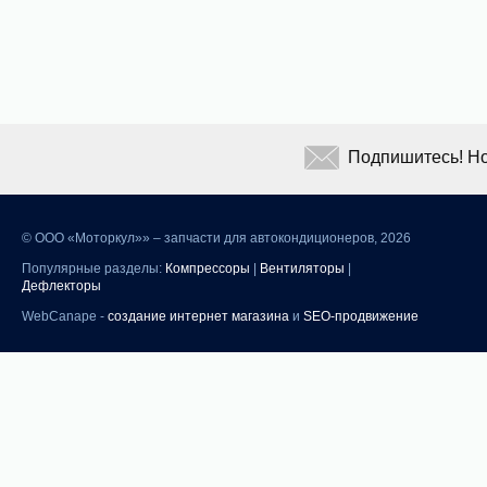
Подпишитесь! Но
©
ООО «Моторкул»» – запчасти для автокондиционеров, 2026
Популярные разделы:
Компрессоры
|
Вентиляторы
|
Дефлекторы
WebCanape -
создание интернет магазина
и
SEO-продвижение