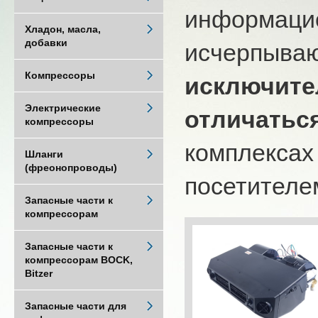
информацио
Хладон, масла,
добавки
исчерпыва
Компрессоры
исключите
Электрические
отличатьс
компрессоры
комплексах
Шланги
(фреонопроводы)
посетителем
Запасные части к
компрессорам
Запасные части к
компрессорам BOCK,
Bitzer
Запасные части для