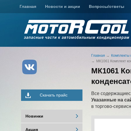
Главная
Новости и акции
Вопросы/ответы
Главная
Комплекты 
МК1061 Комплект ко
МК1061 Ко
конденсат
Все содержащиеся
Скачать прайс
Указанные на са
в торгово-сервис
Новинки
Акция