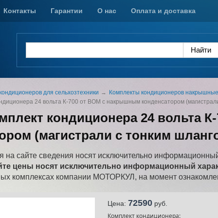
Контакты
Гарантии
О нас
Оплата и доставка
кондиционеров для сельхозтехники
Комплекты кондиционеров накрышны
ндиционера 24 вольта К-700 от ВОМ с накрышным конденсатором (магистрали
мплект кондиционера 24 вольта К
ором (магистрали с тонким шланг
 на сайте сведения носят исключительно информационный
йте цены носят исключительно информационный характ
ных комплексах компании МОТОРКУЛ, на момент ознакомлен
72590
Цена:
pуб.
Комплект кондиционера: