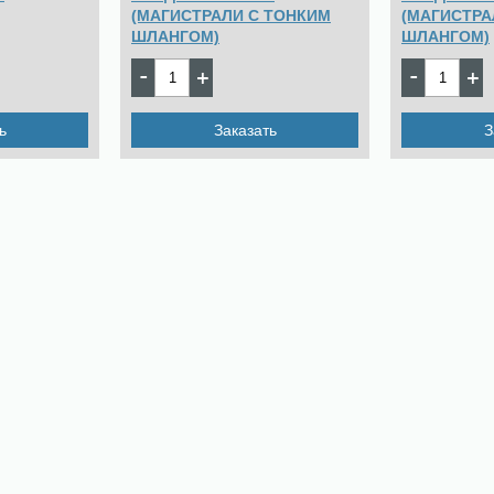
(МАГИСТРАЛИ С ТОНКИМ
(МАГИСТРА
ШЛАНГОМ)
ШЛАНГОМ)
68727
8072
Цена:
pуб.
Цена:
ь
Заказать
З