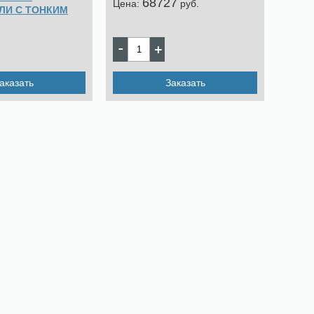
68727
Цена:
pуб.
ЛИ С ТОНКИМ
4
pуб.
аказать
Заказать