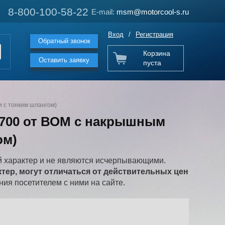
8-800-100-58-22
8-800-100-58-22
E-mail:
E-mail:
msm@motorcool-s.ru
msm@motorcool-s.ru
Вход
/
Регистрация
Обратный звонок
Корзина
Оставить заявку
пуста
е
 с тонким шлангом)
-700 от ВОМ с накрышным
ом)
 характер и не являются исчерпывающими.
ер, могут отличаться от действительных цен
ия посетителем с ними на сайте.