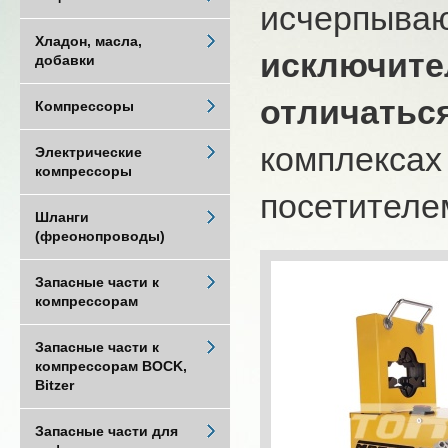
исчерпыва
Хладон, масла,
исключите
добавки
отличатьс
Компрессоры
комплексах
Электрические
компрессоры
посетителем
Шланги
(фреонопроводы)
Запасные части к
компрессорам
Запасные части к
компрессорам BOCK,
Bitzer
Запасные части для