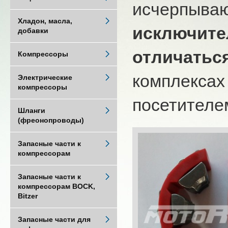
исчерпыва
Хладон, масла,
исключите
добавки
отличатьс
Компрессоры
комплексах
Электрические
компрессоры
посетителем
Шланги
(фреонопроводы)
Запасные части к
компрессорам
Запасные части к
компрессорам BOCK,
Bitzer
Запасные части для