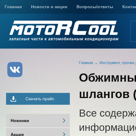
Главная
Новости и акции
Вопросы/ответы
Конта
Главная
Инструмент, прочие 
Обжимные
шлангов (
Скачать прайс
Все содерж
Новинки
информацио
Акция