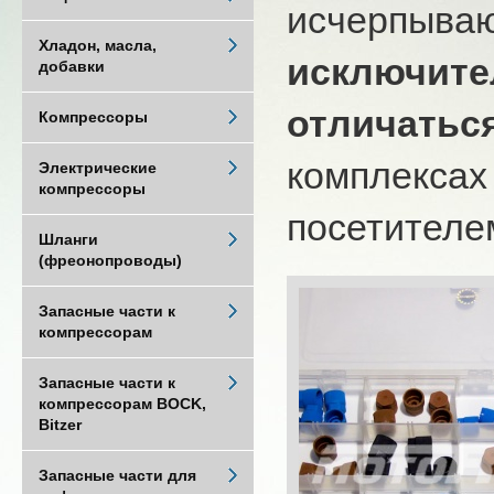
исчерпыва
Хладон, масла,
исключите
добавки
отличатьс
Компрессоры
комплексах
Электрические
компрессоры
посетителем
Шланги
(фреонопроводы)
Запасные части к
компрессорам
Запасные части к
компрессорам BOCK,
Bitzer
Запасные части для