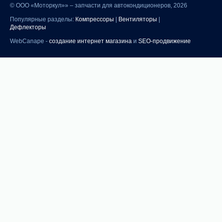
©
ООО «Моторкул»» – запчасти для автокондиционеров, 2026
Популярные разделы:
Компрессоры
|
Вентиляторы
|
Дефлекторы
WebCanape -
создание интернет магазина
и
SEO-продвижение