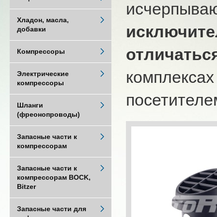
исчерпыва
Хладон, масла,
исключите
добавки
отличатьс
Компрессоры
комплексах
Электрические
компрессоры
посетителем
Шланги
(фреонопроводы)
Запасные части к
компрессорам
Запасные части к
компрессорам BOCK,
Bitzer
Запасные части для