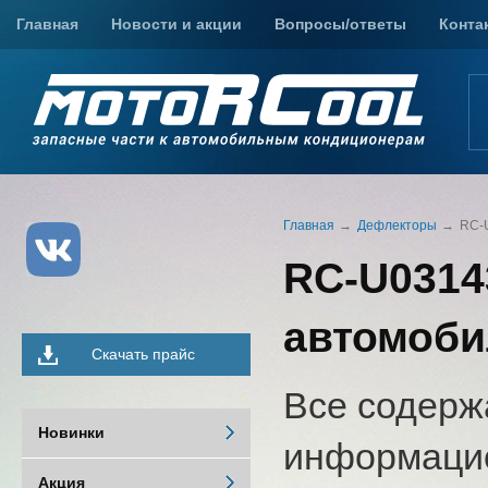
Главная
Новости и акции
Вопросы/ответы
Конта
Главная
Дефлекторы
RC-U
RC-U0314
автомоби
Скачать прайс
Все содерж
Новинки
информацио
Акция