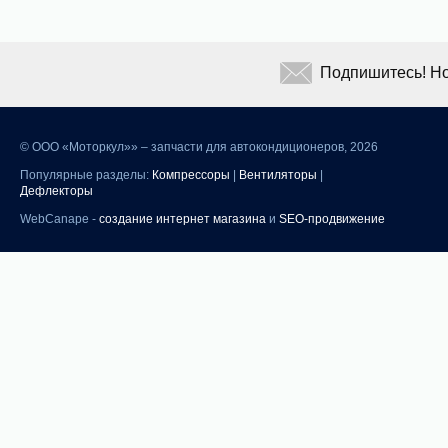
Подпишитесь! Но
©
ООО «Моторкул»» – запчасти для автокондиционеров, 2026
Популярные разделы:
Компрессоры
|
Вентиляторы
|
Дефлекторы
WebCanape -
создание интернет магазина
и
SEO-продвижение