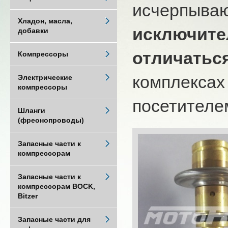
исчерпыва
Хладон, масла,
исключите
добавки
отличатьс
Компрессоры
комплексах
Электрические
компрессоры
посетителем
Шланги
(фреонопроводы)
Запасные части к
компрессорам
Запасные части к
компрессорам BOCK,
Bitzer
Запасные части для