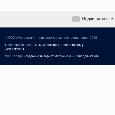
Подпишитесь! Но
©
ООО «Моторкул»» – запчасти для автокондиционеров, 2026
Популярные разделы:
Компрессоры
|
Вентиляторы
|
Дефлекторы
WebCanape -
создание интернет магазина
и
SEO-продвижение