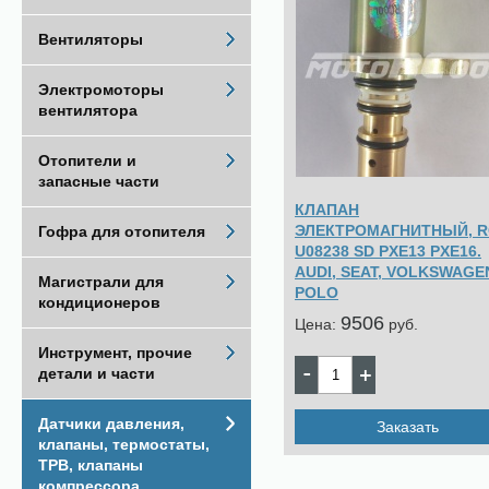
Вентиляторы
Электромоторы
вентилятора
Отопители и
запасные части
КЛАПАН
ЭЛЕКТРОМАГНИТНЫЙ, R
Гофра для отопителя
U08238 SD PXE13 PXE16.
AUDI, SEAT, VOLKSWAGE
Магистрали для
POLO
кондиционеров
9506
Цена:
pуб.
Инструмент, прочие
детали и части
Датчики давления,
Заказать
клапаны, термостаты,
ТРВ, клапаны
компрессора