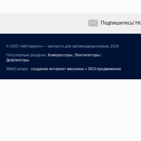
Подпишитесь! Но
©
ООО «Моторкул»» – запчасти для автокондиционеров, 2026
Популярные разделы:
Компрессоры
|
Вентиляторы
|
Дефлекторы
WebCanape -
создание интернет магазина
и
SEO-продвижение