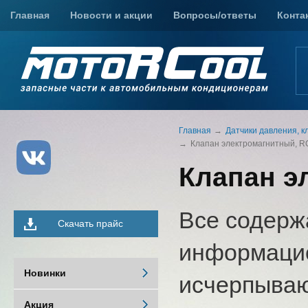
Главная
Новости и акции
Вопросы/ответы
Конта
Главная
Датчики давления, к
Клапан электромагнитный, 
Клапан э
Все содерж
Скачать прайс
информацио
Новинки
исчерпыва
Акция