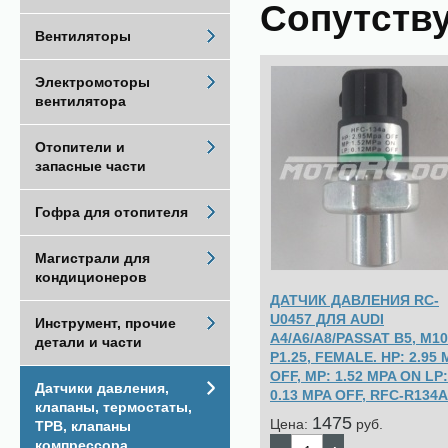
Сопутств
Вентиляторы
Электромоторы
вентилятора
Отопители и
запасные части
Гофра для отопителя
Магистрали для
кондиционеров
ДАТЧИК ДАВЛЕНИЯ RC-
U0457 ДЛЯ AUDI
Инструмент, прочие
A4/A6/A8/PASSAT B5, M10
детали и части
P1.25, FEMALE. HP: 2.95
OFF, MP: 1.52 MPA ON LP:
Датчики давления,
0.13 MPA OFF, RFC-R134A
клапаны, термостаты,
1475
Цена:
pуб.
ТРВ, клапаны
компрессора