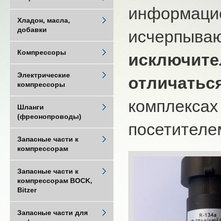
информацио
Хладон, масла,
добавки
исчерпыва
Компрессоры
исключите
Электрические
отличатьс
компрессоры
комплексах
Шланги
(фреонопроводы)
посетителем
Запасные части к
компрессорам
Запасные части к
компрессорам BOCK,
Bitzer
Запасные части для