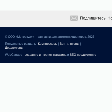
Подпишитесь! Но
©
ООО «Моторкул»» – запчасти для автокондиционеров, 2026
Популярные разделы:
Компрессоры
|
Вентиляторы
|
Дефлекторы
WebCanape -
создание интернет магазина
и
SEO-продвижение