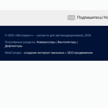
Подпишитесь! Но
©
ООО «Моторкул»» – запчасти для автокондиционеров, 2026
Популярные разделы:
Компрессоры
|
Вентиляторы
|
Дефлекторы
WebCanape -
создание интернет магазина
и
SEO-продвижение