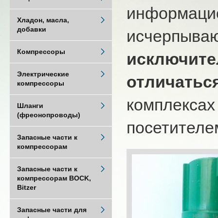
информацио
Хладон, масла,
добавки
исчерпыва
Компрессоры
исключите
Электрические
отличатьс
компрессоры
комплексах
Шланги
(фреонопроводы)
посетителем
Запасные части к
компрессорам
Запасные части к
компрессорам BOCK,
Bitzer
Запасные части для