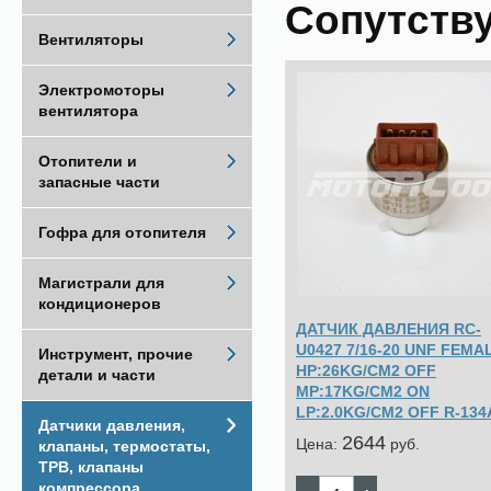
Сопутств
Вентиляторы
Электромоторы
вентилятора
Отопители и
запасные части
Гофра для отопителя
Магистрали для
кондиционеров
ДАТЧИК ДАВЛЕНИЯ RC-
U0427 7/16-20 UNF FEMA
Инструмент, прочие
HP:26KG/CM2 OFF
детали и части
MP:17KG/CM2 ON
LP:2.0KG/CM2 OFF R-134
Датчики давления,
2644
Цена:
pуб.
клапаны, термостаты,
ТРВ, клапаны
компрессора