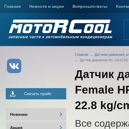
Главная
Новости и акции
Вопросы/ответы
Конта
Главная
Датчики давления, к
Датчик давления RC-U0473D дл
Датчик д
Female HP
Скачать прайс
22.8 kg/c
Новинки
Все содерж
Акция