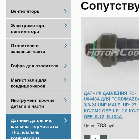
Сопутств
Вентиляторы
Электромоторы
вентилятора
Отопители и
запасные части
Гофра для отопителя
Магистрали для
кондиционеров
ДАТЧИК ДАВЛЕНИЯ RC-
U0448A ДЛЯ FORD/MAZD
Инструмент, прочие
3/8-24 UNF MALE. HP: 27
детали и части
KG/CM2 OFF, LP: 2.0 KG/
OFF, R-12, R-134A.
Датчики давления,
783
Цена:
pуб.
клапаны, термостаты,
ТРВ, клапаны
компрессора