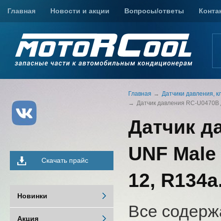
Главная
Новости и акции
Вопросы/ответы
Конта
Главная
Датчики давления, к
Датчик давления RC-U0470B для
Датчик да
UNF Male 
Скачать прайс
12, R134a
Новинки
Все содерж
Акция