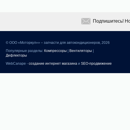
Подпишитесь! Но
©
ООО «Моторкул»» – запчасти для автокондиционеров, 2026
Популярные разделы:
Компрессоры
|
Вентиляторы
|
Дефлекторы
WebCanape -
создание интернет магазина
и
SEO-продвижение