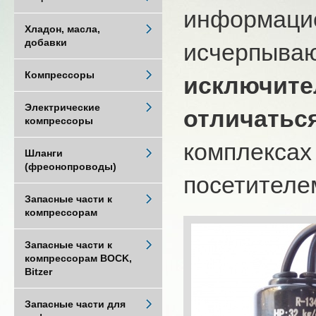
информацио
Хладон, масла,
добавки
исчерпыва
Компрессоры
исключите
Электрические
отличатьс
компрессоры
комплексах
Шланги
(фреонопроводы)
посетителем
Запасные части к
компрессорам
Запасные части к
компрессорам BOCK,
Bitzer
Запасные части для