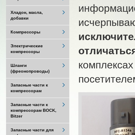
информацио
Хладон, масла,
добавки
исчерпыва
Компрессоры
исключите
Электрические
отличатьс
компрессоры
комплексах
Шланги
(фреонопроводы)
посетителем
Запасные части к
компрессорам
Запасные части к
компрессорам BOCK,
Bitzer
Запасные части для