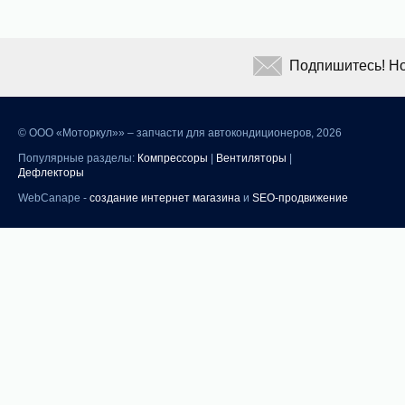
Подпишитесь! Но
©
ООО «Моторкул»» – запчасти для автокондиционеров, 2026
Популярные разделы:
Компрессоры
|
Вентиляторы
|
Дефлекторы
WebCanape -
создание интернет магазина
и
SEO-продвижение