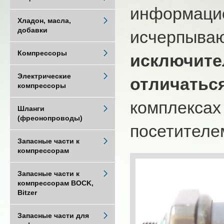
информацио
Хладон, масла,
добавки
исчерпыва
Компрессоры
исключите
Электрические
отличатьс
компрессоры
комплексах
Шланги
(фреонопроводы)
посетителем
Запасные части к
компрессорам
Запасные части к
компрессорам BOCK,
Bitzer
Запасные части для