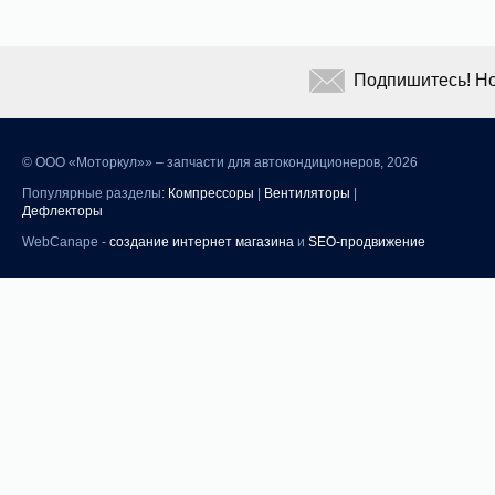
Подпишитесь! Но
©
ООО «Моторкул»» – запчасти для автокондиционеров, 2026
Популярные разделы:
Компрессоры
|
Вентиляторы
|
Дефлекторы
WebCanape -
создание интернет магазина
и
SEO-продвижение