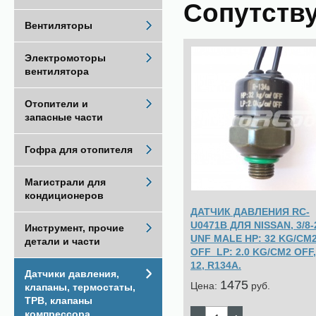
Сопутств
Вентиляторы
Электромоторы
вентилятора
Отопители и
запасные части
Гофра для отопителя
Магистрали для
кондиционеров
ДАТЧИК ДАВЛЕНИЯ RC-
U0471B ДЛЯ NISSAN, 3/8-
Инструмент, прочие
UNF MALE HP: 32 KG/CM
детали и части
OFF LP: 2.0 KG/CM2 OFF,
12, R134A.
Датчики давления,
1475
Цена:
pуб.
клапаны, термостаты,
ТРВ, клапаны
компрессора