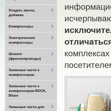
информацио
Хладон, масла,
добавки
исчерпыва
Компрессоры
исключите
Электрические
отличатьс
компрессоры
комплексах
Шланги
(фреонопроводы)
посетителем
Запасные части к
компрессорам
Запасные части к
компрессорам BOCK,
Bitzer
Запасные части для