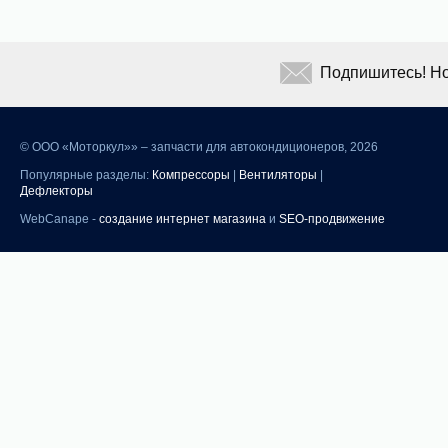
Подпишитесь! Но
©
ООО «Моторкул»» – запчасти для автокондиционеров, 2026
Популярные разделы:
Компрессоры
|
Вентиляторы
|
Дефлекторы
WebCanape -
создание интернет магазина
и
SEO-продвижение