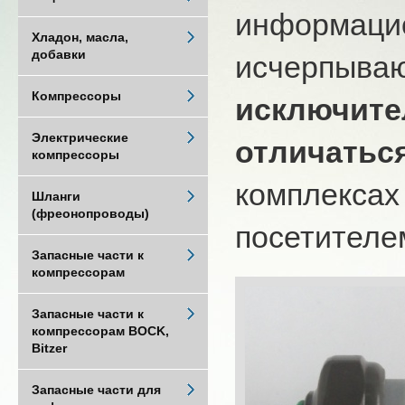
информацио
Хладон, масла,
добавки
исчерпыва
Компрессоры
исключите
Электрические
отличатьс
компрессоры
комплексах
Шланги
(фреонопроводы)
посетителем
Запасные части к
компрессорам
Запасные части к
компрессорам BOCK,
Bitzer
Запасные части для