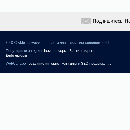
Подпишитесь! Но
©
ООО «Моторкул»» – запчасти для автокондиционеров, 2026
Популярные разделы:
Компрессоры
|
Вентиляторы
|
Дефлекторы
WebCanape -
создание интернет магазина
и
SEO-продвижение