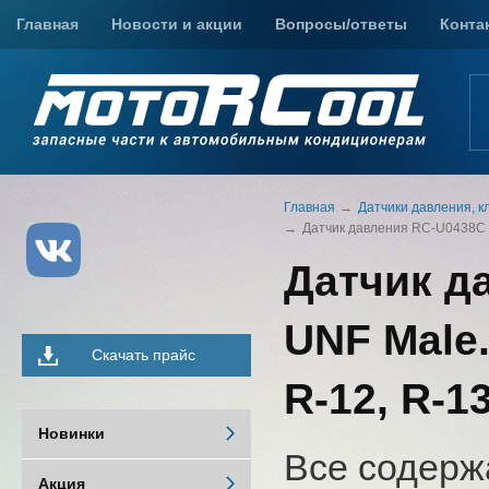
Главная
Новости и акции
Вопросы/ответы
Конта
Главная
Датчики давления, к
Датчик давления RC-U0438C для
Датчик да
UNF Male.
Скачать прайс
R-12, R-1
Новинки
Все содерж
Акция