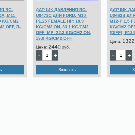
Я RC-
ДАТЧИК ДАВЛЕНИЯ RC-
ДАТЧИК ДА
A, M11-
U0473C ДЛЯ FORD, M10-
U0462B ДЛ
30 KG/CM2
P1.25 FEMALE HP: 18.9
M12-P 1.5 F
M2 OFF, R-
KG/CM2 ON, 33.1 KG/CM2
KG/CM2 OFF
OFF MP: 22.3 KG/CM2 ON,
(DIFF), R134
19.0 KG/CM2 OFF.
1322
Цена:
2440
Цена:
pуб.
ь
Заказать
З