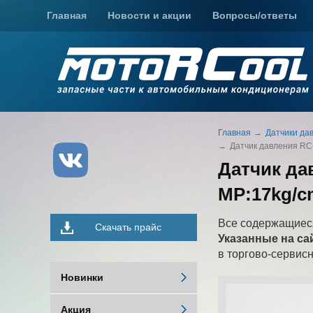
Главная
Новости и акции
Вопросы/ответы
Главная
Датчики да
Датчик давления RC
Датчик да
MP:17kg/c
Все содержащиеся
Скачать прайс
Указанные на са
в торгово-сервис
Новинки
Акция