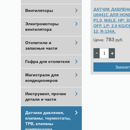
ДАТЧИК ДАВЛЕНИ
Вентиляторы
U0441C ДЛЯ HOND
P1.0, MALE. HP: 
Электромоторы
OFF, LP: 2.0 KG/C
вентилятора
12, R-134A.
783
Цена:
pуб.
Отопители и
запасные части
Гофра для отопителя
Заказат
Магистрали для
кондиционеров
Инструмент, прочие
детали и части
Датчики давления,
клапаны, термостаты,
ТРВ, клапаны
компрессора