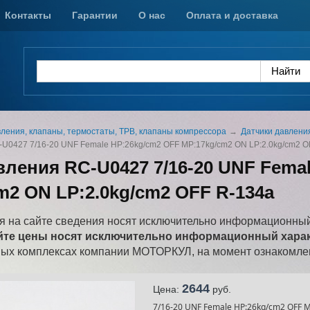
Контакты
Гарантии
О нас
Оплата и доставка
вления, клапаны, термостаты, ТРВ, клапаны компрессора
Датчики давления
-U0427 7/16-20 UNF Female HP:26kg/cm2 OFF MP:17kg/cm2 ON LP:2.0kg/cm2 O
вления RC-U0427 7/16-20 UNF Fema
m2 ON LP:2.0kg/cm2 OFF R-134a
 на сайте сведения носят исключительно информационный
йте цены носят исключительно информационный характ
ных комплексах компании МОТОРКУЛ, на момент ознакомлен
2644
Цена:
pуб.
7/16-20 UNF Female HP:26kg/cm2 OFF M