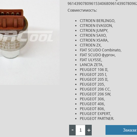
96143907809615340680961439078096
Совместимость:
CITROEN BERLINGO,
CITROEN EVASION,
CITROEN JUMPY,
CITROEN SAXO,
CITROEN XSARA,
CITROEN ZX,
FIAT SCUDO Combinato,
FIAT SCUDO фургон,
FIAT ULYSSE,
LANCIA ZETA,
PEUGEOT 106 II,
PEUGEOT 205 I,
PEUGEOT 205 II,
PEUGEOT 205,
PEUGEOT 206 CC,
PEUGEOT 206 SW,
PEUGEOT 306,
PEUGEOT 406,
PEUGEOT 806,
PEUGEOT EXPERT,
PEUGEOT PARTNER.
Заказа