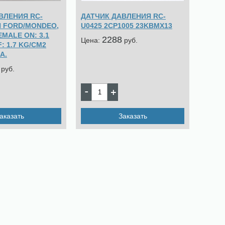
ВЛЕНИЯ RC-
ДАТЧИК ДАВЛЕНИЯ RC-
Я FORD/MONDEO,
U0425 2CP1005 23KBMX13
EMALE ON: 3.1
2288
Цена:
pуб.
: 1.7 KG/CM2
A.
pуб.
аказать
Заказать