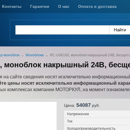
Контакты
Гарантии
О нас
Оплата и доставка
р-моноблок
Моноблоки
RC-U06160, моноблок накрышный 24В, бесщет
, моноблок накрышный 24В, бесщ
 на сайте сведения носят исключительно информационный
йте цены носят исключительно информационный характ
ных комплексах компании МОТОРКУЛ, на момент ознакомлен
54087
Цена:
pуб.
Напряжение
Ток
Холодопроизводительность