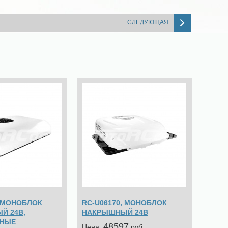
СЛЕДУЮЩАЯ
, МОНОБЛОК
RC-U06170, МОНОБЛОК
Й 24В,
НАКРЫШНЫЙ 24В
НЫЕ
48597
Цена:
pуб.