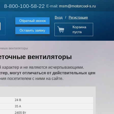
8-800-100-58-22
8-800-100-58-22
E-mail:
E-mail:
msm@motorcool-s.ru
msm@motorcool-s.ru
Вход
/
Регистрация
Обратный звонок
Корзина
Оставить заявку
пуста
очные вентиляторы
еточные вентиляторы
 характер и не являются исчерпывающими.
ер, могут отличаться от действительных цен
ия посетителем с ними на сайте.
24 В
35 А
2400 Вт