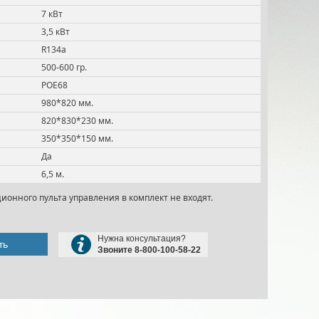
7 кВт
3,5 кВт
R134a
500-600 гр.
POE68
980*820 мм.
820*830*230 мм.
350*350*150 мм.
Да
6,5 м.
ционного пульта управления в комплект не входят.
Нужна консультация?
ть
Звоните 8-800-100-58-22