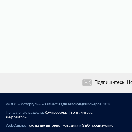
Подпишитесь! Но
©
ООО «Моторкул»» – запчасти для автокондиционеров, 2026
Популярные разделы:
Компрессоры
|
Вентиляторы
|
Дефлекторы
WebCanape -
создание интернет магазина
и
SEO-продвижение