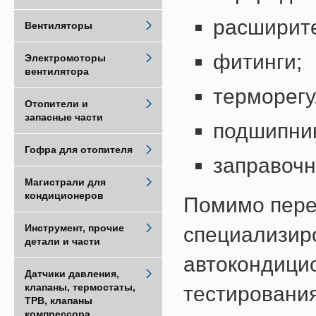
расширите
Вентиляторы
фитинги;
Электромоторы
вентилятора
терморег
Отопители и
запасные части
подшипни
Гофра для отопителя
заправочн
Магистрали для
кондиционеров
Помимо переч
Инструмент, прочие
специализир
детали и части
автокондицио
Датчики давления,
клапаны, термостаты,
тестировани
ТРВ, клапаны
компрессора