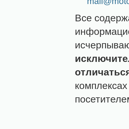
mail@moto
Все содерж
информацио
исчерпыва
исключите
отличатьс
комплексах
посетителем