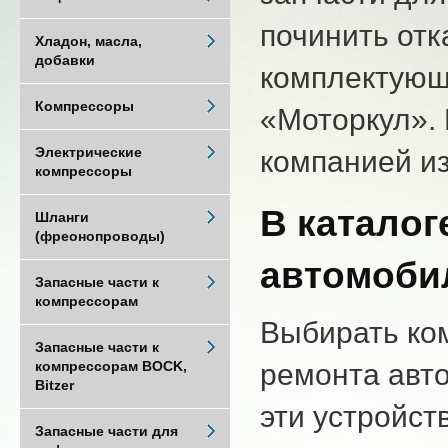
починить от
Хладон, масла,
добавки
комплектующ
Компрессоры
«Моторкул».
Электрические
компанией из
компрессоры
В каталог
Шланги
(фреонопроводы)
автомоби
Запасные части к
компрессорам
Выбирать ко
Запасные части к
ремонта авт
компрессорам BOCK,
Bitzer
эти устройст
Запасные части для