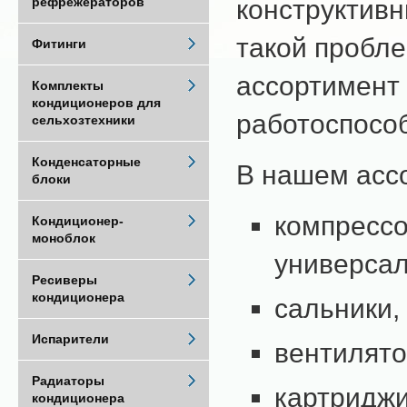
конструктив
рефрежераторов
такой пробл
Фитинги
ассортимент
Комплекты
кондиционеров для
работоспособ
сельхозтехники
Конденсаторные
В нашем асс
блоки
компрессо
Кондиционер-
моноблок
универса
Ресиверы
кондиционера
сальники,
Испарители
вентилято
Радиаторы
картриджи
кондиционера