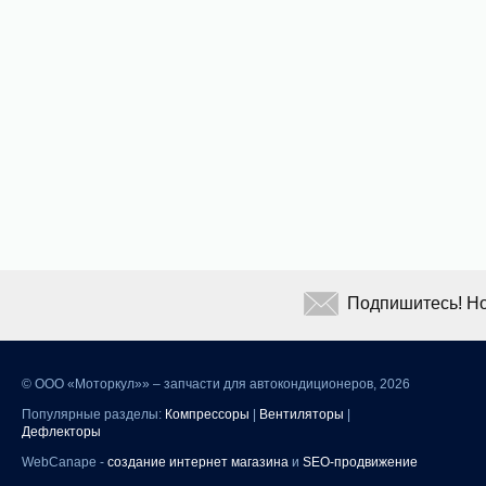
Подпишитесь! Но
©
ООО «Моторкул»» – запчасти для автокондиционеров, 2026
Популярные разделы:
Компрессоры
|
Вентиляторы
|
Дефлекторы
WebCanape -
создание интернет магазина
и
SEO-продвижение