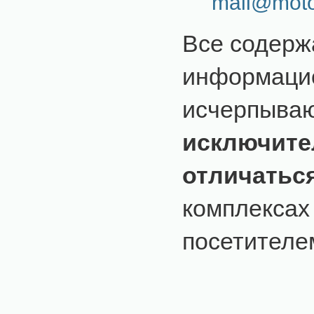
mail@moto
Все содерж
информацио
исчерпыва
исключите
отличатьс
комплексах
посетителем