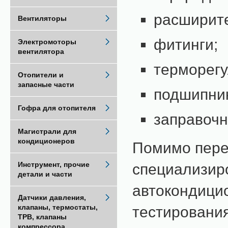
расширите
Вентиляторы
фитинги;
Электромоторы
вентилятора
терморег
Отопители и
запасные части
подшипни
Гофра для отопителя
заправочн
Магистрали для
кондиционеров
Помимо переч
Инструмент, прочие
специализир
детали и части
автокондицио
Датчики давления,
клапаны, термостаты,
тестировани
ТРВ, клапаны
компрессора